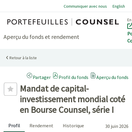
Communiquer avec nous
English
Accu
En
Po
Aperçu du fonds et rendement
Co
Retour à la liste
(Ouvre une boîte de dialogue modale)
Partager
Profil du fonds
Aperçu du fonds
Ajouter aux favoris
Mandat de capital-
investissement mondial coté
en Bourse Counsel, série I
Profil
Rendement
Historique
30 juin 2026