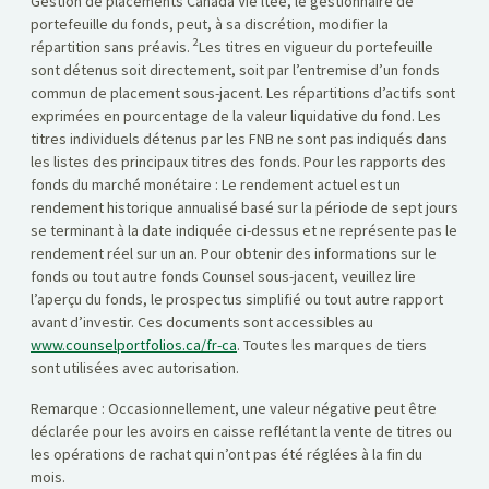
Gestion de placements Canada Vie ltée, le gestionnaire de
portefeuille du fonds, peut, à sa discrétion, modifier la
2
répartition sans préavis.
Les titres en vigueur du portefeuille
sont détenus soit directement, soit par l’entremise d’un fonds
commun de placement sous-jacent. Les répartitions d’actifs sont
exprimées en pourcentage de la valeur liquidative du fond. Les
titres individuels détenus par les FNB ne sont pas indiqués dans
les listes des principaux titres des fonds. Pour les rapports des
fonds du marché monétaire : Le rendement actuel est un
rendement historique annualisé basé sur la période de sept jours
se terminant à la date indiquée ci-dessus et ne représente pas le
rendement réel sur un an. Pour obtenir des informations sur le
fonds ou tout autre fonds Counsel sous-jacent, veuillez lire
l’aperçu du fonds, le prospectus simplifié ou tout autre rapport
avant d’investir. Ces documents sont accessibles au
www.counselportfolios.ca/fr-ca
. Toutes les marques de tiers
sont utilisées avec autorisation.
Remarque : Occasionnellement, une valeur négative peut être
déclarée pour les avoirs en caisse reflétant la vente de titres ou
les opérations de rachat qui n’ont pas été réglées à la fin du
mois.