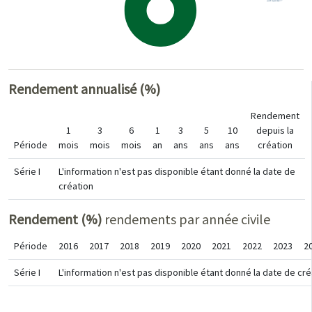
Rendement annualisé (%)
Rendement
1
3
6
1
3
5
10
depuis la
Période
mois
mois
mois
an
ans
ans
ans
création
Série I
L'information n'est pas disponible étant donné la date de
création
Rendement (%)
rendements par année civile
Période
2016
2017
2018
2019
2020
2021
2022
2023
2
Série I
L'information n'est pas disponible étant donné la date de cré